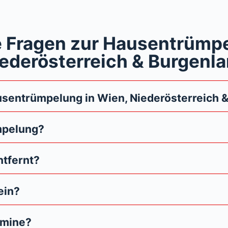
e Fragen zur Hausentrümpe
ederösterreich & Burgenl
usentrümpelung in Wien, Niederösterreich 
mpelung?
ntfernt?
ein?
rmine?