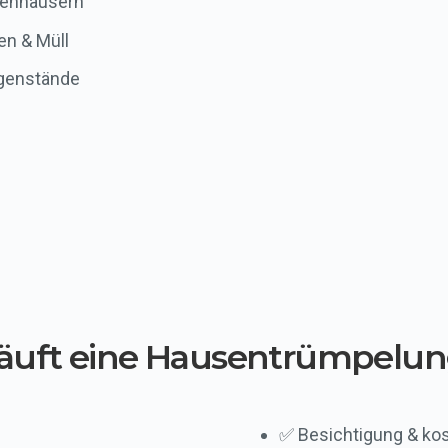
ienhäusern
en & Müll
egenstände
läuft eine Hausentrümpelun
✅ Besichtigung & ko