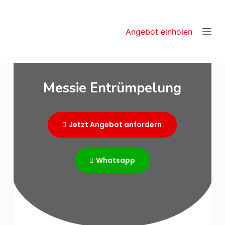
S
k
Angebot einholen
i
p
t
o
Messie Entrümpelung
c
o
n
Jetzt Angebot anfordern
t
e
n
Whatsapp
t